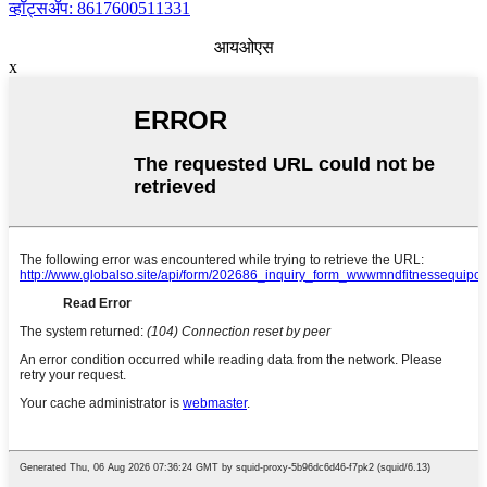
व्हॉट्सॲप: 8617600511331
आयओएस
x