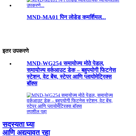
MND-MA01 पिन लोडेड कमर्शियल...
इतर उपकरणे
MND-WG254 समायोज्य मोठे पेडल,
समायोज्य वर्कआउट डेक – बहुपयोगी फिटनेस
स्टेशन, वेट बेंच, स्टेपर आणि प्लायोमेट्रिक्स
बॉक्स
तपशील पहा
सदस्यता घ्या
आणि अद्ययावत रहा