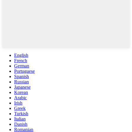
English
French
German
Portuguese
Spanish
Russian
Japanese
Korean
Arabic
Irish
Greek
Turkish
Italian
Danish
Romanian