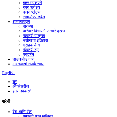
इतर उपकरणे
रबर फ्लोअर
वजन प्लेट्स
समायोज्य डंबेल
आमच्याबद्दल
बातम्या
वारंवार विचारले जाणारे प्रश्न
फॅक्टरी पात्रता
उद्योगाचा इतिहास
ग्राहक केस
फॅक्टरी टूर
प्रदर्शन
डाउनलोड करा
आमच्याशी संपर्क साधा
English
घर
ॲक्सेसरीज
इतर उपकरणे
श्रेणी
बेंच आणि रॅक
एमएन्डी-एएन मालिका