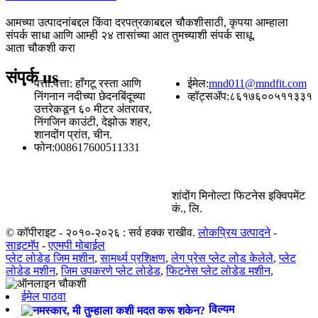
आमच्या उत्पादनांबद्दल किंवा दरपत्रकाबद्दल चौकशीसाठी, कृपया आम्हाला
संपर्क साधा आणि आम्ही २४ तासांच्या आत तुमच्याशी संपर्क साधू.
आता चौकशी करा
संपर्क
us
पत्ता:
पत्ता: हाँगटू रस्ता आणि
ईमेल:
mnd011@mndfit.com
निंगनान नदीच्या छेदनबिंदूच्या
व्हॉट्सॲप:
८६१७६००५११३३१
उत्तरेकडून ६० मीटर अंतरावर,
निंगजिन काउंटी, देझोऊ शहर,
शानदोंग प्रांत, चीन.
फोन:
008617600511331
शांदोंग मिनोल्टा फिटनेस इक्विपमेंट
कं., लि.
© कॉपीराइट - २०१०-२०२६ : सर्व हक्क राखीव.
लोकप्रिय उत्पादने
-
साइटमॅप
-
एएमपी मोबाईल
प्लेट लोडेड जिम मशीन
,
सामर्थ्य प्रशिक्षण
,
लेग प्रेस प्लेट लोड केलेले
,
प्लेट
लोडेड मशीन
,
जिम उपकरणे प्लेट लोडेड
,
फिटनेस प्लेट लोडेड मशीन
,
ईमेल पाठवा
विल्यम