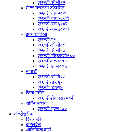
एमएन्डी-सीसी११
मोटर नसलेला ट्रेडमिल
एमएन्डी-वाय५००ए
एमएन्डी-वाय५००बी
एमएन्डी-वाय६००ए
एमएन्डी-वाय६००बी
इतर कार्डिओ
एमएन्डी-ए१
एमएन्डी-सीसी०१
एमएन्डी-सीसी१३
एमएन्डी-टीएक्सडी१८०
एमएन्डी-एक्स००१
एमएन्डी-एक्स००५
नावाडी
एमएन्डी-सीसी०८
एमएन्डी-डब्ल्यू२
एमएन्डी-डब्ल्यू४
जिना मशीन
एमएन्डीडी-एक्स२००बी
सर्फिंग मशीन
एमएन्डी-एक्स८००
ॲक्सेसरीज
स्थिर डंबेल
केटलबेल
ऑलिम्पिक बार्स