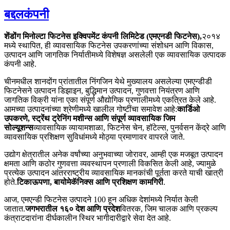
बद्दल
कंपनी
शेंडोंग मिनोल्टा फिटनेस इक्विपमेंट कंपनी लिमिटेड (एमएनडी फिटनेस),
२०१४
मध्ये स्थापित, ही व्यावसायिक फिटनेस उपकरणांच्या संशोधन आणि विकास,
उत्पादन आणि जागतिक निर्यातीमध्ये विशेषज्ञ असलेली एक व्यावसायिक उत्पादक
कंपनी आहे.
चीनमधील शानदोंग प्रांतातील निंगजिन येथे मुख्यालय असलेल्या एमएन्डीडी
फिटनेसने उत्पादन डिझाइन, बुद्धिमान उत्पादन, गुणवत्ता नियंत्रण आणि
जागतिक विक्री यांना एका संपूर्ण औद्योगिक प्रणालीमध्ये एकत्रित केले आहे.
आमच्या उत्पादनांच्या श्रेणीमध्ये खालील गोष्टींचा समावेश आहे:
कार्डिओ
उपकरणे, स्ट्रेंथ ट्रेनिंग मशीन्स आणि संपूर्ण व्यावसायिक जिम
सोल्यूशन्स
व्यावसायिक व्यायामशाळा, फिटनेस चेन, हॉटेल्स, पुनर्वसन केंद्रे आणि
व्यावसायिक प्रशिक्षण सुविधांमध्ये मोठ्या प्रमाणावर वापरले जाते.
उद्योग क्षेत्रातील अनेक वर्षांच्या अनुभवाच्या जोरावर, आम्ही एक मजबूत उत्पादन
क्षमता आणि कठोर गुणवत्ता व्यवस्थापन प्रणाली विकसित केली आहे, ज्यामुळे
प्रत्येक उत्पादन आंतरराष्ट्रीय व्यावसायिक मानकांची पूर्तता करते याची खात्री
होते.
टिकाऊपणा, बायोमेकॅनिक्स आणि प्रशिक्षण कामगिरी
.
आज, एमएन्डी फिटनेस उत्पादने 100 हून अधिक देशांमध्ये निर्यात केली
जातात.
जगभरातील १६० देश आणि प्रदेश
वितरक, जिम चालक आणि प्रकल्प
कंत्राटदारांना दीर्घकालीन स्थिर भागीदारीद्वारे सेवा देत आहे.