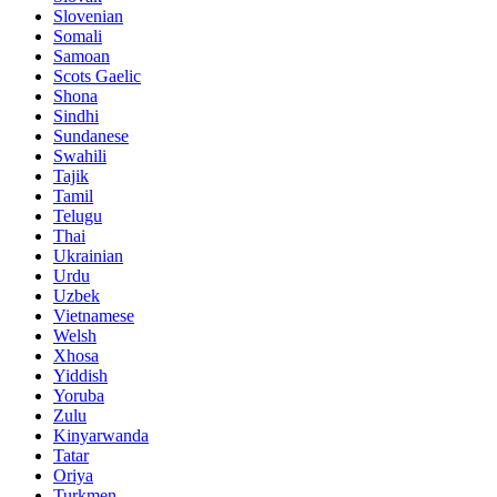
Slovenian
Somali
Samoan
Scots Gaelic
Shona
Sindhi
Sundanese
Swahili
Tajik
Tamil
Telugu
Thai
Ukrainian
Urdu
Uzbek
Vietnamese
Welsh
Xhosa
Yiddish
Yoruba
Zulu
Kinyarwanda
Tatar
Oriya
Turkmen