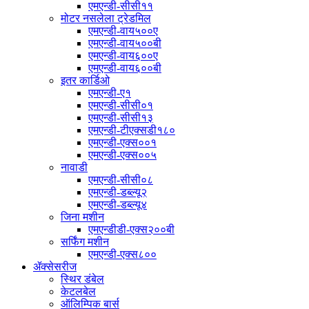
एमएन्डी-सीसी११
मोटर नसलेला ट्रेडमिल
एमएन्डी-वाय५००ए
एमएन्डी-वाय५००बी
एमएन्डी-वाय६००ए
एमएन्डी-वाय६००बी
इतर कार्डिओ
एमएन्डी-ए१
एमएन्डी-सीसी०१
एमएन्डी-सीसी१३
एमएन्डी-टीएक्सडी१८०
एमएन्डी-एक्स००१
एमएन्डी-एक्स००५
नावाडी
एमएन्डी-सीसी०८
एमएन्डी-डब्ल्यू२
एमएन्डी-डब्ल्यू४
जिना मशीन
एमएन्डीडी-एक्स२००बी
सर्फिंग मशीन
एमएन्डी-एक्स८००
ॲक्सेसरीज
स्थिर डंबेल
केटलबेल
ऑलिम्पिक बार्स