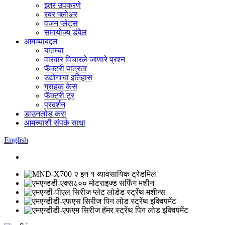
इतर उपकरणे
रबर फ्लोअर
वजन प्लेट्स
समायोज्य डंबेल
आमच्याबद्दल
बातम्या
वारंवार विचारले जाणारे प्रश्न
फॅक्टरी पात्रता
उद्योगाचा इतिहास
ग्राहक केस
फॅक्टरी टूर
प्रदर्शन
डाउनलोड करा
आमच्याशी संपर्क साधा
English