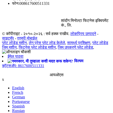
फोन:
008617600511331
शांदोंग मिनोल्टा फिटनेस इक्विपमेंट
कं., लि.
© कॉपीराइट - २०१०-२०२६ : सर्व हक्क राखीव.
लोकप्रिय उत्पादने
-
साइटमॅप
-
एएमपी मोबाईल
प्लेट लोडेड मशीन
,
लेग प्रेस प्लेट लोड केलेले
,
सामर्थ्य प्रशिक्षण
,
प्लेट लोडेड
जिम मशीन
,
फिटनेस प्लेट लोडेड मशीन
,
जिम उपकरणे प्लेट लोडेड
,
ईमेल पाठवा
विल्यम
व्हॉट्सॲप: 8617600511331
आयओएस
x
English
French
German
Portuguese
Spanish
Russian