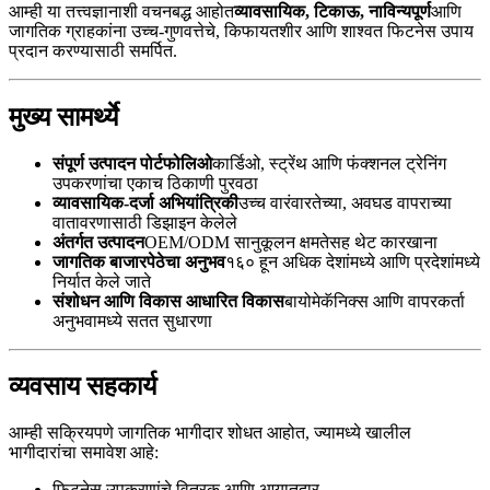
आम्ही या तत्त्वज्ञानाशी वचनबद्ध आहोत
व्यावसायिक, टिकाऊ, नाविन्यपूर्ण
आणि
जागतिक ग्राहकांना उच्च-गुणवत्तेचे, किफायतशीर आणि शाश्वत फिटनेस उपाय
प्रदान करण्यासाठी समर्पित.
मुख्य सामर्थ्ये
संपूर्ण उत्पादन पोर्टफोलिओ
कार्डिओ, स्ट्रेंथ आणि फंक्शनल ट्रेनिंग
उपकरणांचा एकाच ठिकाणी पुरवठा
व्यावसायिक-दर्जा अभियांत्रिकी
उच्च वारंवारतेच्या, अवघड वापराच्या
वातावरणासाठी डिझाइन केलेले
अंतर्गत उत्पादन
OEM/ODM सानुकूलन क्षमतेसह थेट कारखाना
जागतिक बाजारपेठेचा अनुभव
१६० हून अधिक देशांमध्ये आणि प्रदेशांमध्ये
निर्यात केले जाते
संशोधन आणि विकास आधारित विकास
बायोमेकॅनिक्स आणि वापरकर्ता
अनुभवामध्ये सतत सुधारणा
व्यवसाय सहकार्य
आम्ही सक्रियपणे जागतिक भागीदार शोधत आहोत, ज्यामध्ये खालील
भागीदारांचा समावेश आहे:
फिटनेस उपकरणांचे वितरक आणि आयातदार