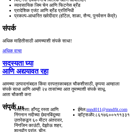
व्यावसायिक जिम चेन आणि फिटनेस ब्रँड
प्रादेशिक एजंट आणि ब्रँड प्रतिनिधी
प्रकल्प-आधारित खरेदीदार (हॉटेल, शाळा, सैन्य, पुनर्वसन केंद्रे)
संपर्क
अधिक माहितीसाठी आमच्याशी संपर्क साधा!
अधिक वाचा
सदस्यता घ्या
आणि अद्ययावत रहा
आमच्या उत्पादनांबद्दल किंवा दरपत्रकाबद्दल चौकशीसाठी, कृपया आम्हाला
संपर्क साधा आणि आम्ही २४ तासांच्या आत तुमच्याशी संपर्क साधू.
आता चौकशी करा
संपर्क
us
पत्ता:
पत्ता: हाँगटू रस्ता आणि
ईमेल:
mnd011@mndfit.com
निंगनान नदीच्या छेदनबिंदूच्या
व्हॉट्सॲप:
८६१७६००५११३३१
उत्तरेकडून ६० मीटर अंतरावर,
निंगजिन काउंटी, देझोऊ शहर,
शानदोंग प्रांत, चीन.